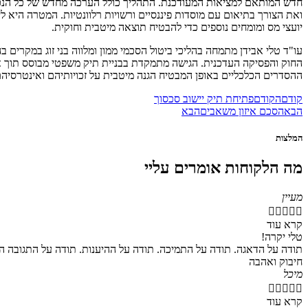
חדש המותאם למציאות המעודכנת. התהליך כולל הערכה מחדש של כל הנכסי
ואת הצורך בתיאום עם מוסדות פיננסיים ורשויות רלוונטיות. המטרה היא ל
יועצי מס ומומחים נוספים כדי להבטיח תוצאה מיטבית וחוקית.
עו"ד טלי אבידן מתמחה בהליכי ביטול הסכמי ממון ומלווה בני זוג במקרים 
החוק והפסיקה העדכנית. הגישה מתמקדת בבניית תיק משפטי מבוסס תוך איס
ההסדרים הכלכליים באופן המבטיח הגנה מיטבית על זכויותיהם ואינטרסיהם 
קודם
הקודם
פתיחת תיק יישוב סכסוך
הבא
הסכם איזון משאבים
הבא
המלצות
מה הלקוחות אומרים עליי
מעיין





קרא עוד
טלי יקרה!
תודה על הדאגה. תודה על התמיכה. תודה על ההיענות. תודה על התגובה ה
חיבוק ואהבה
מיכל





קרא עוד