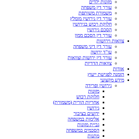
מזונות ילדים
עורך דין משפחה
משמורת משותפת
עורך דין גירושין מומלץ
חלוקת רכוש בגירושין
הסכם גירושין
עורך דין הסכם ממון
צוואות וירושות
עורך דין דיני משפחה
עו"ד ירושה
עורך דין ירושות וצוואות
צוואות הדדיות
אודות
הזמנה לפגישת ייעוץ
מידע מקצועי
גירושין ופרידה
מזונות
חלוקת רכוש
אחריות הורית (משמורת)
גירושין
ידועים בציבור
אלימות במשפחה
גביית מזונות
הסכמים במשפחה
מתנות