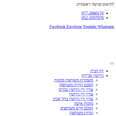
לתיאום פגישה ראשונית:
077-2060170
052-3597978
Facebook
Envelope
Youtube
Whatsapp
דף הבית
גירושין ופרידה
משמורת משותפת ומזונות
הסכם הורות משותפת
עורך דין גירושין במרכז
עורך דין גירושין
עורך דין גירושין בתל אביב
מזונות אישה
הסכם חיים משותפים
הורות משותפת