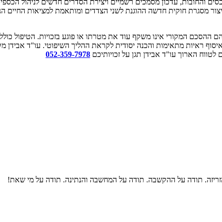
ם והחובות, עדכון מסמכים רשמיים ויצירת הסדרים חדשים לניהול הכספי
יצור מסגרת חוקית חדשה ההוגנת לשני הצדדים ומותאמת למציאות החיים הנו
בהם ההסכם המקורי אינו משקף עוד את מטרתו או פוגע בזכויות. הטיפול כולל
וף ראיות מתאימות והכנה יסודית לקראת ההליך השיפוטי. עו"ד אבידן מקפ
לטווח הארוך עו"ד אבידן תגן על זכויותיכם
052-359-7978
זריזה. תודה על ההקשבה. תודה על המחשבה והנתינה. תודה על מי שאת!