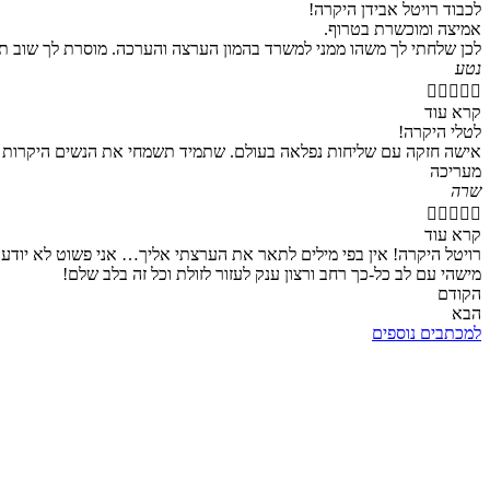
לכבוד רויטל אבידן היקרה!
אמיצה ומוכשרת בטרוף.
לכן שלחתי לך משהו ממני למשרד בהמון הערצה והערכה. מוסרת לך שוב ת
נטע





קרא עוד
לטלי היקרה!
אישה חזקה עם שליחות נפלאה בעולם. שתמיד תשמחי את הנשים היקרות שלך.
מעריכה
שרה





קרא עוד
רויטל היקרה! אין בפי מילים לתאר את הערצתי אליך… אני פשוט לא יודע
מישהי עם לב כל-כך רחב ורצון ענק לעזור לזולת וכל זה בלב שלם!
הקודם
הבא
למכתבים נוספים