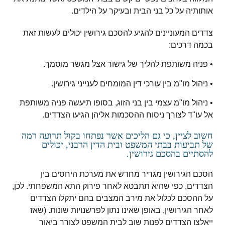
אותותיה על כל בני הבית ובעיקר על הילדים.
צדדים המעוניינים להגיע להסכם גירושין יכולים לעשות זאת
בכמה דרכים:
• פניה משותפת להליך של גישור אצל מגשר מוסמך.
• ניהול מו"מ בין עורכי דין המומחים לענייני גירושין.
• ניהול מו"מ עצמי בין בני הזוג, בסופו תיעשה פניה משותפת
אל עו"ד לצורך ניסוח ההסכמות אליהן הגיעו הצדדים.
חשוב לציין, כי גם הליכים אשר נפתחו בקול תרועה רמה
של תביעות בבתי המשפט ובית הדין הרבני, יכולים
להסתיים בהסכם גירושין.
הסכם הגירושין מגדיר מחדש את מערכת היחסים בין
הצדדים, כפי שהיא תתבטא לאחר פירוק התא המשפחתי. לכן,
על ההסכם לכלול את מירב המצבים בהם יתקלו הצדדים
לאחר הגירושין, באופן שאינו נתון לפרשנויות שונות. (שאז
ייאלצו הצדדים לפנות שוב לבית המשפט לצורך ביאור