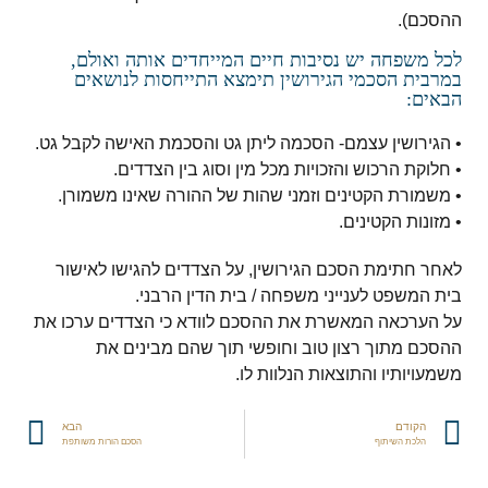
ההסכם).
לכל משפחה יש נסיבות חיים המייחדים אותה ואולם,
במרבית הסכמי הגירושין תימצא התייחסות לנושאים
הבאים:
• הגירושין עצמם- הסכמה ליתן גט והסכמת האישה לקבל גט.
• חלוקת הרכוש והזכויות מכל מין וסוג בין הצדדים.
• משמורת הקטינים וזמני שהות של ההורה שאינו משמורן.
• מזונות הקטינים.
לאחר חתימת הסכם הגירושין, על הצדדים להגישו לאישור
בית המשפט לענייני משפחה / בית הדין הרבני.
על הערכאה המאשרת את ההסכם לוודא כי הצדדים ערכו את
ההסכם מתוך רצון טוב וחופשי תוך שהם מבינים את
משמעויותיו והתוצאות הנלוות לו.
הקודם
הבא
הלכת השיתוף
הסכם הורות משותפת