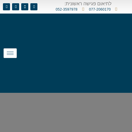
לתיאום פגישה ראשונית:
052-3597978
077-2060170
השבת את ההבזקים
visibility_off
סמן כותרות
title
צבע רקע
settings
זום (הקטנה)
zoom_out
זום (הגדלה)
zoom_in
הקטנת גופן
remove_circle_outline
הגדלת גופן
add_circle_outline
גופן קריא
spellcheck
ניגודיות בהירה
brightness_high
ניגודיות כהה
brightness_low