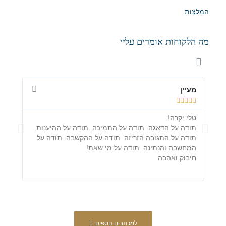
המלצות
מה הלקוחות אומרים עליי
מעיין
מיכל









טלי יקרה!
לכבוד
תודה על הדאגה. תודה על התמיכה. תודה על ההיענות.
אמיצ
תודה על התגובה הזריזה. תודה על ההקשבה. תודה על
לכן 
המחשבה והנתינה. תודה על מי שאת!
והער
חיבוק ואהבה
שם ב
למכתבים נוספים