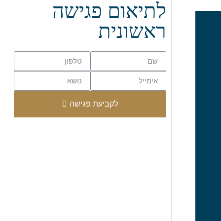
לתיאום פגישה
ראשונית
לקביעת פגישה
מיכל





לכבוד רויטל אבידן היקרה!
אמיצה ומוכשרת בטרוף.
לכן שלחתי לך משהו ממני למשרד בהמון הערצה והערכה. מוסרת לך שו