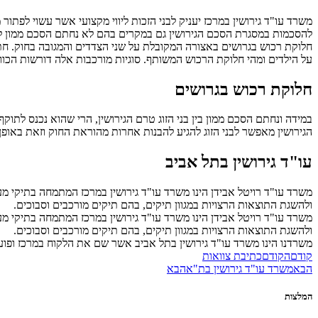
משרד עו"ד גירושין במרכז יעניק לבני הזכות ליווי מקצועי אשר עשוי לפתור
להסכמות במסגרת הסכם הגירושין גם במקרים בהם לא נחתם הסכם ממון לפני
חלוקת רכוש בגרושים באצורה המקובלת על שני הצדדים והמגובה בחוק. חתי
על הילדים ומהי חלוקת הרכוש המשותף. סוגיות מורכבות אלה דורשות הכוו
חלוקת רכוש בגרושים
במידה ונחתם הסכם ממון בין בני הזוג טרם הגירושין, הרי שהוא נכנס לתוקף
הגירושין מאפשר לבני הזוג להגיע להבנות אחרות מהוראת החוק וזאת באופ
עו"ד גירושין בתל אביב
משרד עו"ד רויטל אבידן הינו משרד עו"ד גירושין במרכז המתמחה בתיקי מעמ
ולהשגת התוצאות הרצויות במגוון תיקים, בהם תיקים מורכבים וסבוכים.
משרד עו"ד רויטל אבידן הינו משרד עו"ד גירושין במרכז המתמחה בתיקי מעמ
ולהשגת התוצאות הרצויות במגוון תיקים, בהם תיקים מורכבים וסבוכים.
משרדנו הינו משרד עו"ד גירושין בתל אביב אשר שם את הלקוח במרכז ופו
קודם
הקודם
כתיבת צוואות
הבא
משרד עו"ד גירושין בת"א
הבא
המלצות