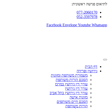
לתיאום פגישה ראשונית:
077-2060170
052-3597978
Facebook
Envelope
Youtube
Whatsapp
דף הבית
גירושין ופרידה
משמורת משותפת ומזונות
הסכם הורות משותפת
עורך דין גירושין במרכז
עורך דין גירושין
עורך דין גירושין בתל אביב
מזונות אישה
הסכם חיים משותפים
הורות משותפת