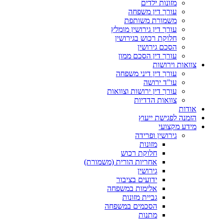
מזונות ילדים
עורך דין משפחה
משמורת משותפת
עורך דין גירושין מומלץ
חלוקת רכוש בגירושין
הסכם גירושין
עורך דין הסכם ממון
צוואות וירושות
עורך דין דיני משפחה
עו"ד ירושה
עורך דין ירושות וצוואות
צוואות הדדיות
אודות
הזמנה לפגישת ייעוץ
מידע מקצועי
גירושין ופרידה
מזונות
חלוקת רכוש
אחריות הורית (משמורת)
גירושין
ידועים בציבור
אלימות במשפחה
גביית מזונות
הסכמים במשפחה
מתנות