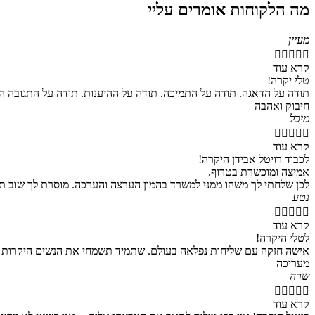
מה הלקוחות אומרים עליי
מעיין





קרא עוד
טלי יקרה!
תודה על הדאגה. תודה על התמיכה. תודה על ההיענות. תודה על התגובה ה
חיבוק ואהבה
מיכל





קרא עוד
לכבוד רויטל אבידן היקרה!
אמיצה ומוכשרת בטרוף.
לכן שלחתי לך משהו ממני למשרד בהמון הערצה והערכה. מוסרת לך שוב ת
נטע





קרא עוד
לטלי היקרה!
אישה חזקה עם שליחות נפלאה בעולם. שתמיד תשמחי את הנשים היקרות שלך.
מעריכה
שרה





קרא עוד