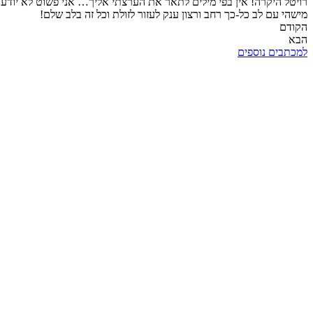
רויטל היקרה! אין בפי מילים לתאר את הערצתי אליך… אני פשוט לא יודע
מישהי עם לב כל-כך רחב ורצון ענק לעזור לזולת וכל זה בלב שלם!
הקודם
הבא
למכתבים נוספים