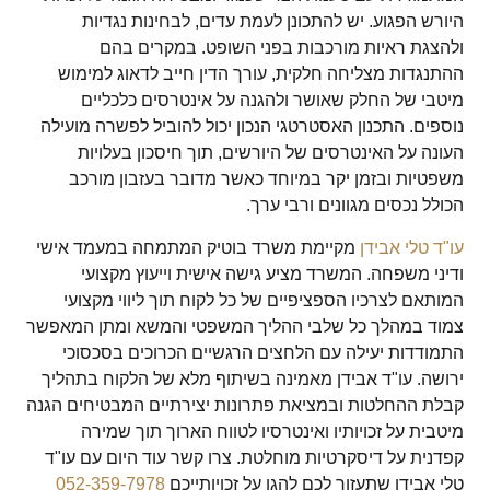
היורש הפגוע. יש להתכונן לעמת עדים, לבחינות נגדיות
ולהצגת ראיות מורכבות בפני השופט. במקרים בהם
ההתנגדות מצליחה חלקית, עורך הדין חייב לדאוג למימוש
מיטבי של החלק שאושר ולהגנה על אינטרסים כלכליים
נוספים. התכנון האסטרטגי הנכון יכול להוביל לפשרה מועילה
העונה על האינטרסים של היורשים, תוך חיסכון בעלויות
משפטיות ובזמן יקר במיוחד כאשר מדובר בעזבון מורכב
הכולל נכסים מגוונים ורבי ערך.
עו"ד טלי אבידן
מקיימת משרד בוטיק המתמחה במעמד אישי
ודיני משפחה. המשרד מציע גישה אישית וייעוץ מקצועי
המותאם לצרכיו הספציפיים של כל לקוח תוך ליווי מקצועי
צמוד במהלך כל שלבי ההליך המשפטי והמשא ומתן המאפשר
התמודדות יעילה עם הלחצים הרגשיים הכרוכים בסכסוכי
ירושה. עו"ד אבידן מאמינה בשיתוף מלא של הלקוח בתהליך
קבלת ההחלטות ובמציאת פתרונות יצירתיים המבטיחים הגנה
מיטבית על זכויותיו ואינטרסיו לטווח הארוך תוך שמירה
קפדנית על דיסקרטיות מוחלטת. צרו קשר עוד היום עם עו"ד
טלי אבידן שתעזור לכם להגן על זכויותייכם
052-359-7978