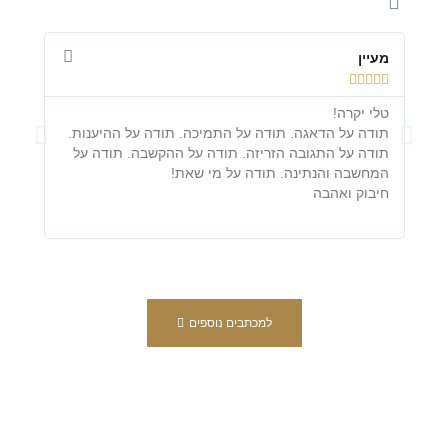
מעיין
מיכל









טלי יקרה!
לכבוד
תודה על הדאגה. תודה על התמיכה. תודה על ההיענות.
אמיצ
תודה על התגובה הזריזה. תודה על ההקשבה. תודה על
לכן 
המחשבה והנתינה. תודה על מי שאת!
והער
חיבוק ואהבה
שם ב
למכתבים נוספים