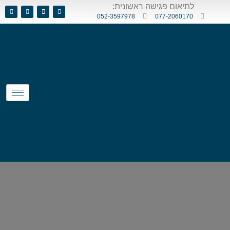
לתיאום פגישה ראשונית:
052-3597978
077-2060170
השבת את ההבזקים
visibility_off
סמן כותרות
title
צבע רקע
settings
זום (הקטנה)
zoom_out
זום (הגדלה)
zoom_in
הקטנת גופן
remove_circle_outline
הגדלת גופן
add_circle_outline
גופן קריא
spellcheck
ניגודיות בהירה
brightness_high
ניגודיות כהה
brightness_low