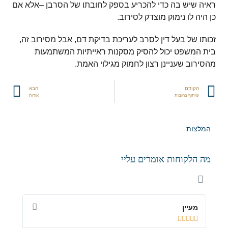
ראיה שיש בה כדי להכריע בספק לחובתו של הסרבן –אלא אם
כן היה לו נימוק מוצדק לסירוב.
זכותו של בעל דין לסרב לעריכת בדיקת דם,
אבל מסירוב זה,
בית המשפט יכול להסיק מסקנות ראייתיות המשתמעות
מהסירוב שעניינן רצון לחמוק מגילוי האמת.
הקודם
הבא
שיתוף בחובות
אודות
המלצות
מה הלקוחות אומרים עליי
מעיין
מיכל








