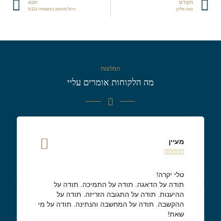
הקודם
הבא
באה אליכן
ניהול סיכונים במשפחה בN12
המלצות
מה הלקוחות אומרים עליי
מעיין





טלי יקרה!
תודה על הדאגה. תודה על התמיכה. תודה על
ההיענות. תודה על התגובה הזריזה. תודה על
ההקשבה. תודה על המחשבה והנתינה. תודה על מי
שאת!