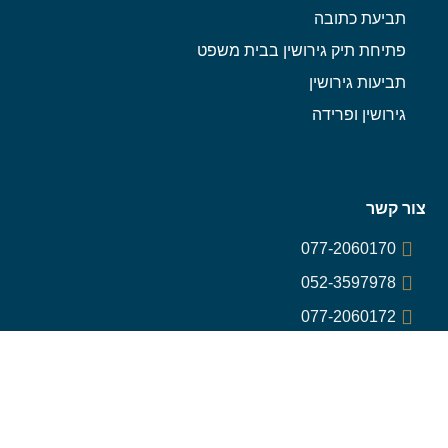
תביעת כתובה
פתיחת תיק גירושין בבית משפט
תביעות גירושין
גירושין ופרידה
צור קשר
077-2060170
052-3597978
077-2060172
t.avidanlaw@gmail.com
רח׳ הארבעה 28
(מגדל צפוני) , תל אביב