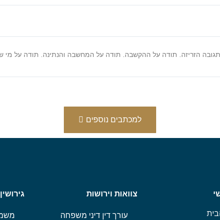
תגובה הזריזה. תודה על ההקשבה. תודה על המחשבה והנתינה. תודה על מי ש
למכתבים נוספים
י
צוואות וירושות
גירושין
בית
עורך דין דיני משפחה
משמו