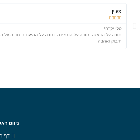
מעיין





טלי יקרה!
תודה על הדאגה. תודה על התמיכה. תודה על ההיענות. תודה על ה
חיבוק ואהבה
ניווט ראש
דף ה