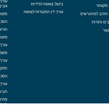
עורך 
ביטול צוואות הדדיות
מקצועי
אביב
עורך דין התנגדות לצוואה
 הזהב למתגרשים
מזונו
הסכם
ים ותודות
הורו
קשר
מזונו
עורך
משמו
עורך 
חלוקת
הסכם 
עורך 
תביע
פתיחת
משפ