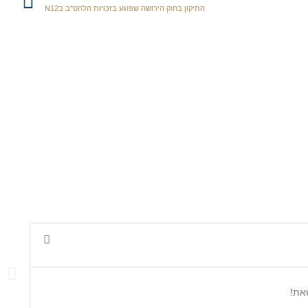
התיקון בחוק הירושה שפוגע בזכויות הלהט"ב בN12
מיכל




לכבוד
את!
אמיצ
לכן 