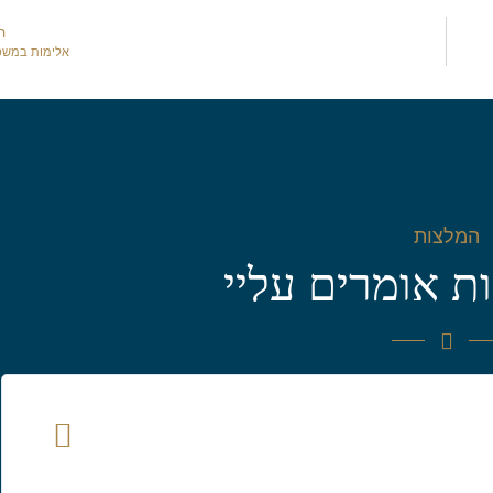
ה
אלימות במש
המלצות
ת אומרים עליי