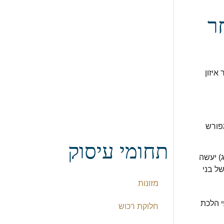
חר
איזון
מפורש
תחומי עיסוק
ג) יעשה
של בני
מזונות
י הלכת
חלוקת רכוש