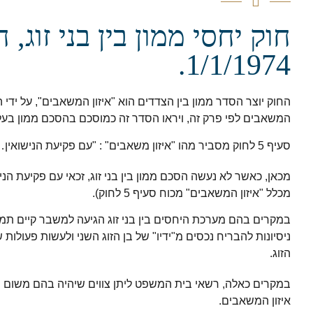
חוק יחסי ממון בין בני זוג,
1/1/1974.
החוק יוצר הסדר ממון בין הצדדים הוא "איזון המשאבים", על ידי
המשאבים לפי פרק זה, ויראו הסדר זה כמוסכם בהסכם ממון בע
סעיף 5 לחוק מסביר מהו "איזון משאבים" : "עם פקיעת הנישואין… זכאי כל אחד מבני הזוג למחצית שווים של כלל נכסי בני הזוג…".
מכאן, כאשר לא נעשה הסכם ממון בין בני זוג,
זכאי עם פקיעת הניש
מכלל "איזון המשאבים" מכוח סעיף 5 לחוק).
במקרים בהם מערכת היחסים בין בני זוג הגיעה למשבר קיים תמ
ניסיונות להבריח נכסים מ"ידיו" של בן הזוג השני ולעשות פעולות
הזוג.
במקרים כאלה,
רשאי בית המשפט ליתן צווים שיהיה בהם משום ש
איזון המשאבים.