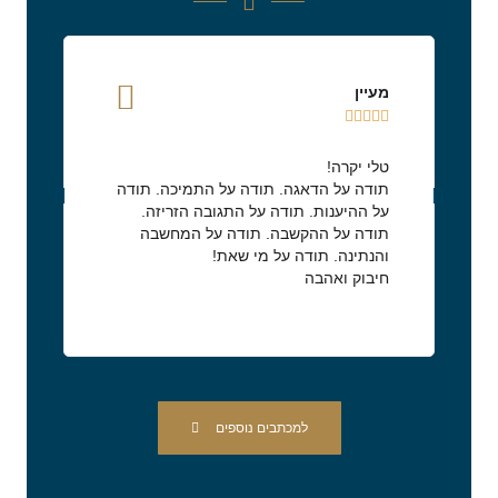
מעיין
מיכ







טלי יקרה!
לכב
תודה על הדאגה. תודה על התמיכה. תודה
אמי
על ההיענות. תודה על התגובה הזריזה.
לכן
תודה על ההקשבה. תודה על המחשבה
הער
והנתינה. תודה על מי שאת!
על 
חיבוק ואהבה
או
למכתבים נוספים