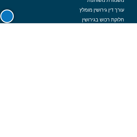
משמורת משותפת
עורך דין גירושין מומלץ
חלוקת רכוש בגירושין
הסכם גירושין
עורך דין הסכם ממון
תביעת כתובה
פתיחת תיק גירושין בבית משפט
תביעות גירושין
גירושין ופרידה
צור קשר
077-2060170
052-3597978