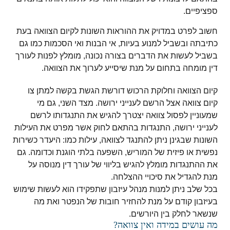
ספציפיים.
חשוב לפרט במדויק את ההוראות השונות לקיום הצוואה בעת
כתיבתה ובשביל למנוע בעיות, אי הבנות ואי הסכמות כמו גם
בשביל לעשות את הדברים בצורה נכונה, מומלץ לפנות לעורך
דין מומחה בתחום על מנת שיסייע לערוך את הצוואה.
קיום הצוואה וחלוקת הרכוש דורשת הגשת בקשה למתן צו
קיום צוואה אצל הרשם לענייני ירושה.
מצד השני, גם מי
שמעוניין לפסול צוואה יצטרך להגיש את התנגדותו לרשם
לענייני ירושה, התנגדות בהתאם לחוק אשר מפרט את העילות
השונות שבגינן ניתן להתנגד לצוואה, עילות כמו: היעדר כשירות
נפשית או פיזית של המוריש, השפעה בלתי הוגנת וכדומה. גם
את ההתנגדות מומלץ להגיש בליווי של עורך דין מנוסה על
מנת להגדיל את סיכויי ההצלחה.
בכל שלב ניתן למנות מנהל עיזבון שתפקידו הוא לעשות שימוש
בעיזבון קודם על מנת להחזיר חובות של הנפטר ואת מה
שנשאר לחלק בין היורשים.
מה עושים במידה ואין צוואה?