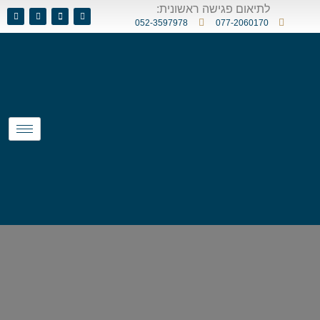
לתיאום פגישה ראשונית:
052-3597978
077-2060170
השבת את ההבזקים
visibility_off
סמן כותרות
title
צבע רקע
settings
זום (הקטנה)
zoom_out
זום (הגדלה)
zoom_in
הקטנת גופן
remove_circle_outline
הגדלת גופן
add_circle_outline
גופן קריא
spellcheck
ניגודיות בהירה
brightness_high
ניגודיות כהה
brightness_low