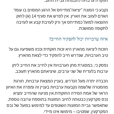
הפקדת ערבויות להבטחת גביית החוב.
נקבע כי המונח "יציאה"מתייחס אל הרגע המסוים בו עומד
האדם לעזוב את הארץ. אין לפרש את סעיף 14 (א) לחוק
ההוצאה לפועל כמתייחס אך ורק לעזיבת קבע או לעזיבה
לתקופה ממושכת.
איזה ערבויות יכול להפקיד החייב?
הזכות ליציאה מהארץ היא זכות חוקתית וככזו משפיעה גם על
טיב הערבויות, שנדרש חייב להפקיד כדי לצאת מהארץ.
נפסק כי, במסגרת מתן הערבויות אין לחייב את החייב ליתן
ערבות בלעדית של שני ערבים, שיציאתם מהארץ תעוכב.
הכבדה יתרה מעל הנדרש, בעניין המצאת ערבויות, חורגת
מהמטרה שלשמה נקבעות ערבויות בעניין זה ומפרה את האיזון
הראוי של אמת המידה החוקתית.אין מניעה שהחייב ימציא
נכס מקרקעין כבטוחה לחיוב המזונות בתוספת ערובה נוספת,
שתאפשר גביית המזונות השוטפים עד למימוש בפועל של נכס
המקרקעין, שמטיבו – מימושו אינו מיידי.