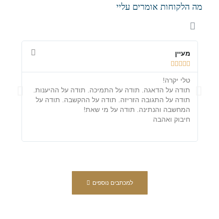
מה הלקוחות אומרים עליי
מעיין
מיכל









טלי יקרה!
לכבוד
תודה על הדאגה. תודה על התמיכה. תודה על ההיענות.
אמיצ
תודה על התגובה הזריזה. תודה על ההקשבה. תודה על
לכן 
המחשבה והנתינה. תודה על מי שאת!
והער
חיבוק ואהבה
שם ב
למכתבים נוספים