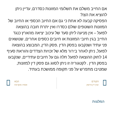
אם החייב משלם את תשלומי המזונות כסדרם, עדיין ניתן
להוציא את הצו?
הפסיקה קבעה לא אחת כי גם אם החיוב הכספי או החיוב של
המזונות השוטפים שולם כסדרו ואין יתרת חובה בהוצאה
לפועל – אין מניעה ליתן סעד של עיכוב יציאה מהארץ כנגד
החייב בגין חיובי המזונות או חיובים כספים אחרים, שנושאים
פני עתיד ושנקבעו בפסק הדין .פסק הדין, המבוצע בהוצאה
לפועל, ניתן לאחר בירור מלא של זכויות הצדדים והוראת סעיף
14 לחוק ההוצאה לפועל חלה גם על חיובים עתידיים, שנקבעו
בפסק הדין . לקטגוריה זו ניתן לסווג גם פסק דין למזונות,
שמטיבו מתפרש על פני תקופה ממושכת בעתיד.
הקודם
הבא
עורך דין גירושין
פנסיה מוקדמת
המלצות